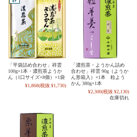
「平袋詰め合わせ」祥雲
「濃煎茶・ようかん詰め
100g×1本・濃煎茶ようか
合わせ」祥雲 90g（ようか
ん（1口サイズ×8個）×1袋
ん形箱入）×1本 粒よう
かん 380g×1本
¥1,868
(税抜 ¥1,730)
¥2,300
(税抜 ¥2,130)
在庫切れ