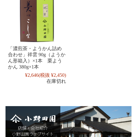
「濃煎茶・ようかん詰め
合わせ」祥雲 90g（ようか
ん形箱入）×1本 栗よう
かん 380g×1本
¥2,646
(税抜 ¥2,450)
在庫切れ