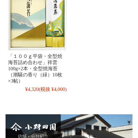
「１００ｇ平袋・全型焼
海苔詰め合わせ」祥雲
100g×2本・全型焼海苔
（潮騒の香り（緑）10枚
×3帖）
¥4,320
(税抜 ¥4,000)