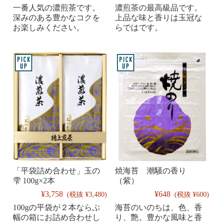
一番人気の濃煎茶です。
濃煎茶の最高級品です。
深みのある豊かなコクを
上品な味と香りは玉冠な
お楽しみください。
らではです。
「平袋詰め合わせ」玉の
焼海苔 潮騒の香り
雫 100g×2本
（紫）
¥3,758
¥648
(税抜 ¥3,480)
(税抜 ¥600)
100gの平袋が２本ならぶ
海苔のいのちは、色、香
幅の箱にお詰め合わせし
り、艶。豊かな風味と香