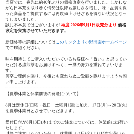
当店では、春先に約40年ぶりの価格改定を行いました。しかしな
がら日本茶を取り巻く情勢は以降も厳しさを増し、味・品質を保
った商品をご提供するには再度値上げせざるを得ない状況となっ
てしまいました。
誠に不本意ではございますが
再度 2026年9月1日販売分より
価格
改定を実施させていただきます。
新価格等の詳細については
このリンクより小野田園ホームページ
でご確認ください。
味を期待してご購入いただいているお客様へ「旨い」と思ってい
ただける濃煎茶をお届けすべく、一層の努力を重ねてまいりま
す。
何卒ご理解を賜り、今後とも変わらぬご愛顧を賜りますようお願
い申し上げます。
【夏季休業と休業前後の発送について】
8月は定休日(日曜・祝日・土曜月1回)に加え、17日(月)～20日(火)
を夏季休業日とさせていただきます。
受付日付が8月13日(木)までのご注文については、休業前に出荷い
たします。
以降ご注文いただいた分は、休業明け21日(金)より順次出荷いた